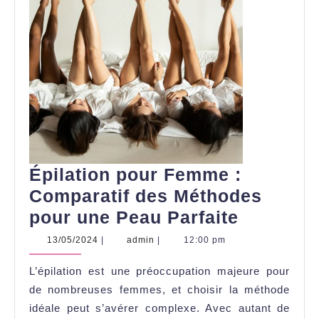
Épilation pour Femme :
Comparatif des Méthodes
Épilation
pour une Peau Parfaite
pour
13/05/2024
admin
13/05/2024
|
admin
|
12:00 pm
Femme
L’épilation est une préoccupation majeure pour
:
de nombreuses femmes, et choisir la méthode
Comparat
idéale peut s’avérer complexe. Avec autant de