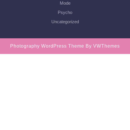
Mode
Psycho
Uncategorized
Photography WordPress Theme
By VWThemes
Scroll
Up