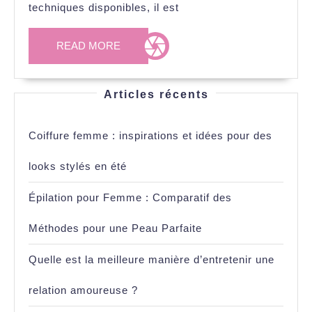
des
techniques disponibles, il est
Méthode
pour
READ
READ MORE
MORE
une
Peau
Articles récents
Parfaite
Coiffure femme : inspirations et idées pour des
looks stylés en été
Épilation pour Femme : Comparatif des
Méthodes pour une Peau Parfaite
Quelle est la meilleure manière d’entretenir une
relation amoureuse ?